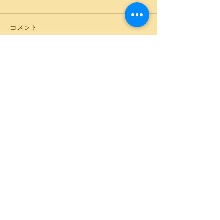
コメント
人生は2回ある
Bring your own sunshine
コメントを追加…
OPENING HOURS
平日：10時～20時
週末・祝日: 10時～18時
​住所 〒657-0023 ​神戸市灘区高羽町5丁目9-12
電話
078-777-2711
© 2018 by Quest Music and
Piano School