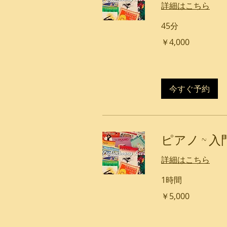
詳細はこちら
45分
4,000
￥4,000
円
今すぐ予約
ピアノ ~ 
詳細はこちら
1時間
5,000
￥5,000
円