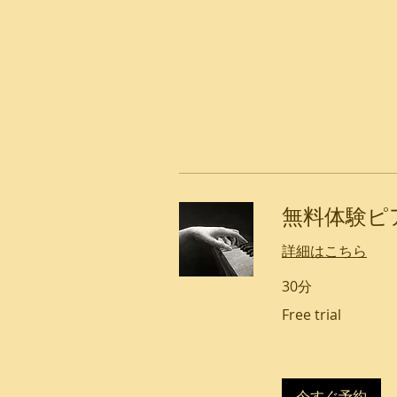
無料体験ピ
詳細はこちら
30分
Free
Free trial
trial
今すぐ予約