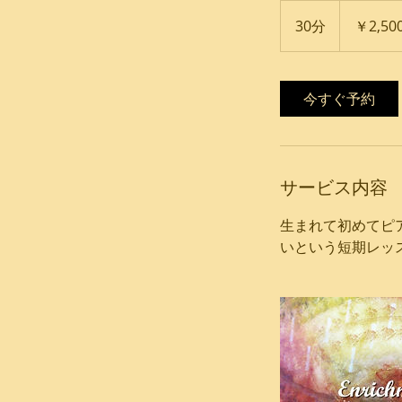
2,500
円
30分
3
￥2,50
0
分
今すぐ予約
サービス内容
生まれて初めてピ
いという短期レッ