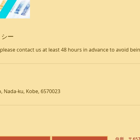
リシー
 please contact us at least 48 hours in advance to avoid be
o, Nada-ku, Kobe, 6570023
​住所 〒65