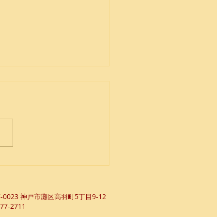
は2回ある
7-0023 ​神戸市灘区高羽町5丁目9-12
77-2711