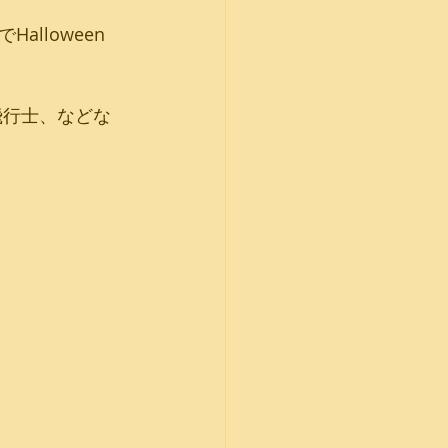
loween 
飛行士、などな