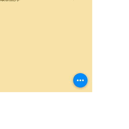
コメント
人生は2回ある
Bring your own sunshine