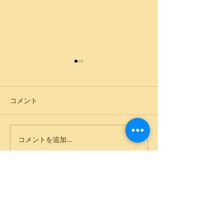
コメント
人生は2回ある
Bring your own sunshine
コメントを追加…
OPENING HOURS
平日：10時～20時
週末・祝日: 10時～18時